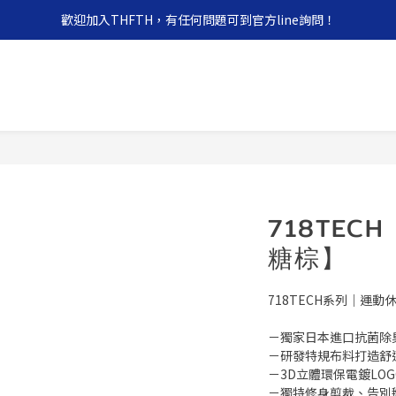
歡迎加入THFTH，有任何問題可到官方line詢問！
718TEC
糖棕】
718TECH系列｜運
－獨家日本進口抗菌除
－研發特規布料打造舒
－3D立體環保電鍍LOG
－獨特修身剪裁、告別