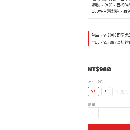
－運動、休閒，百搭時
－100%台灣製造，品
全店，滿2000即享免
全店，滿3888贈好禮
NT$980
尺寸
: XS
XS
S
M-售完
數量