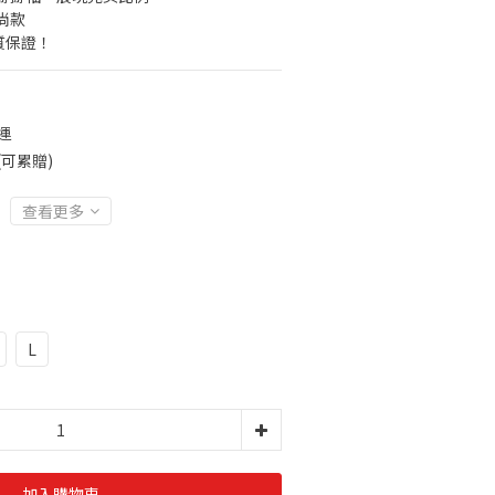
尚款
質保證！
運
(可累贈)
查看更多
L
加入購物車