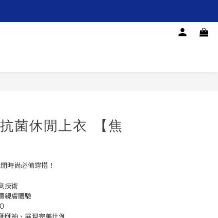
H 抗菌休閒上衣 【焦
動休閒時尚必備穿搭！
臭技術
適親膚體驗
O
掰掰袖、展現完美比例